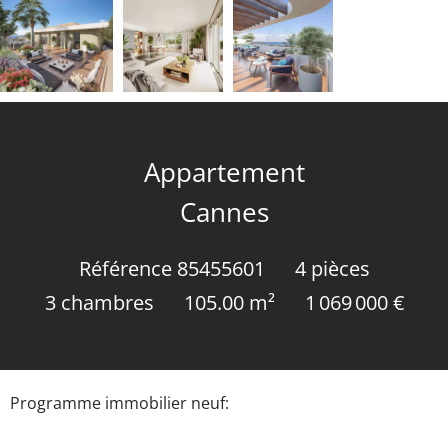
Appartement
Cannes
Référence
85455601
4 pièces
3 chambres
105.00
m²
1 069 000 €
Programme immobilier neuf: