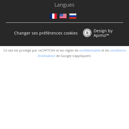
Langues
Design by
Changer ses préférences cookies
Apimo™
Ce site est protégé par reCAPTCHA et les règles de
confidentialité
et les
conditions
d'utilisation
de Google s'appliquent.