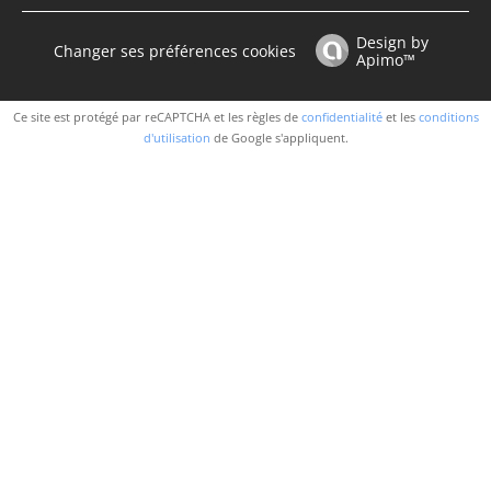
Design by
Changer ses préférences cookies
Apimo™
Ce site est protégé par reCAPTCHA et les règles de
confidentialité
et les
conditions
d'utilisation
de Google s'appliquent.