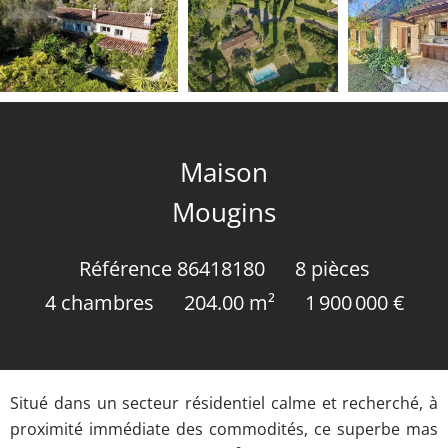
Maison
Mougins
Référence
86418180
8 pièces
4 chambres
204.00
m²
1 900 000 €
Situé dans un secteur résidentiel calme et recherché, à
proximité immédiate des commodités, ce superbe mas