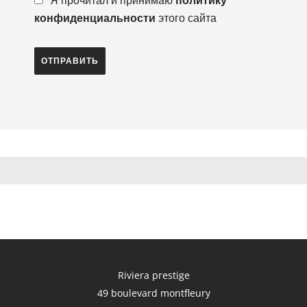
Я прочитал и принимаю
политику
конфиденциальности
этого сайта
ОТПРАВИТЬ
Riviera prestige
49 boulevard montfleury