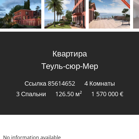
Квартира
Теуль-сюр-Мер
Ссылка
85614652
4 Комнаты
3 Спальни
126.50
м²
1 570 000 €
No information available