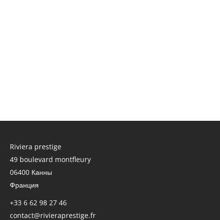
Riviera prestige
49 boulevard montfleury
06400
Канны
Франция
+33 6 62 98 27 46
contact@rivieraprestige.fr