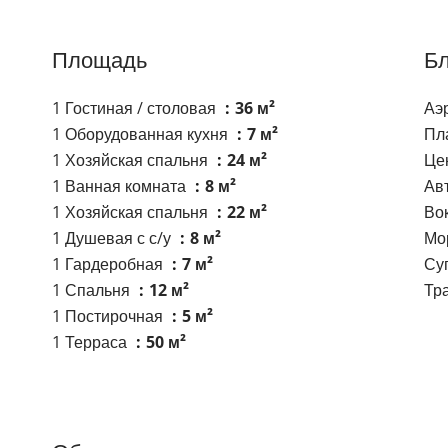
Площадь
Бл
1 Гостиная / столовая
36 м²
Аэ
1 Оборудованная кухня
7 м²
Пл
1 Хозяйская спальня
24 м²
Це
1 Ванная комната
8 м²
Ав
1 Хозяйская спальня
22 м²
Во
1 Душевая с с/у
8 м²
Мо
1 Гардеробная
7 м²
Су
1 Спальня
12 м²
Тр
1 Постирочная
5 м²
1 Терраса
50 м²