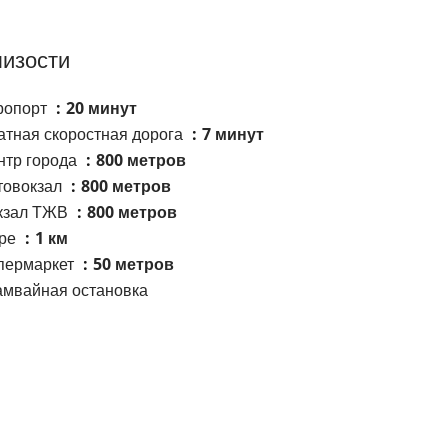
изости
ропорт
20 минут
атная скоростная дорога
7 минут
нтр города
800 метров
товокзал
800 метров
кзал ТЖВ
800 метров
ре
1 км
пермаркет
50 метров
амвайная остановка