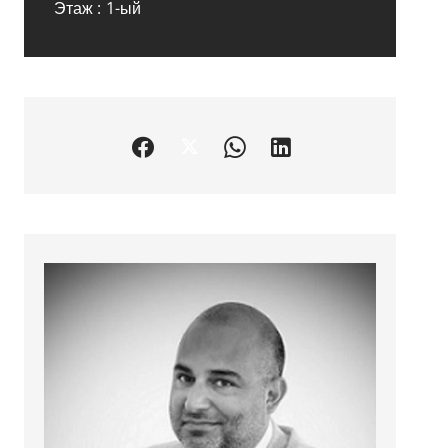
Этаж
1-ый